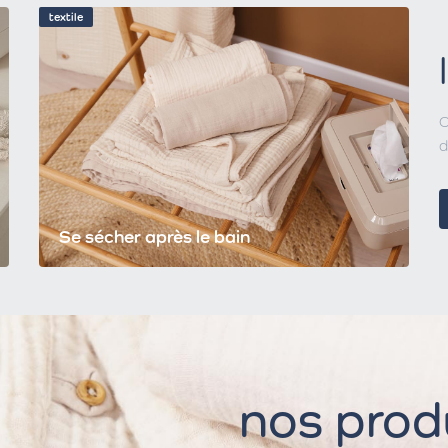
textile
C
d
Se sécher après le bain
nos produ