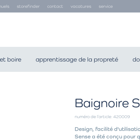
uels
storefinder
contact
vacatures
service
et boire
apprentissage de la propreté
do
Baignoire S
numéro de l’article: 420009
Design, facilité d'utilisat
Sense a été conçu pour q