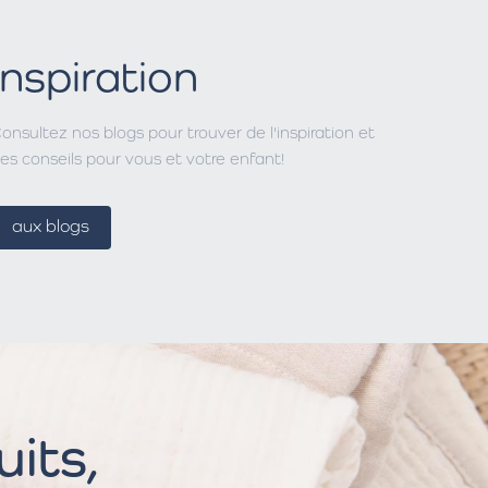
Inspiration
onsultez nos blogs pour trouver de l'inspiration et
es conseils pour vous et votre enfant!
aux blogs
its,