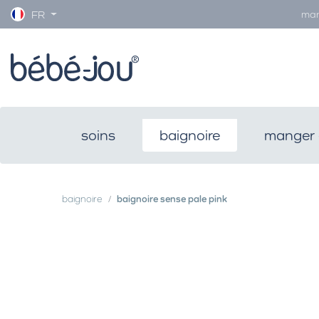
man
FR
soins
baignoire
manger 
baignoire
baignoire sense pale pink