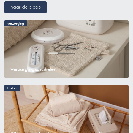
naar de blogs
verzorging
Verzorgingsartikelen
textiel