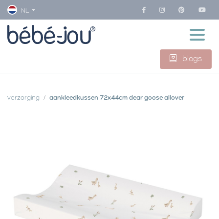
NL
blogs
verzorging
aankleedkussen 72x44cm dear goose allover