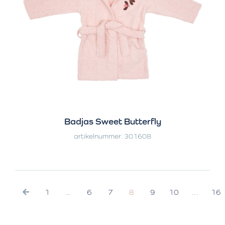
Badjas Sweet Butterfly
artikelnummer: 301608
1
...
6
7
8
9
10
…
16