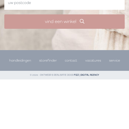
vind een winkel
handleidingen
storefinder
contact
vacatures
service
© 2026 - ONTWERP & REALISATIE DOOR
FIZZ | DIGITAL AGENCY