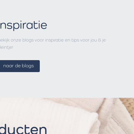
Inspiratie
ekijk onze blogs voor inspiratie en tips voor jou & je
leintje!
naar de blogs
oducten