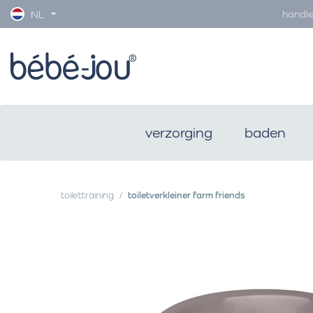
handle
NL
verzorging
baden
toilettraining
toiletverkleiner farm friends