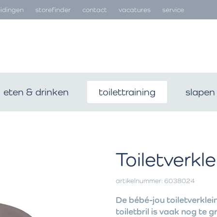
idingen
storefinder
contact
vacatures
service
eten & drinken
toilettraining
slapen
Toiletverkl
artikelnummer: 6038024
De bébé-jou toiletverklein
toiletbril is vaak nog te 