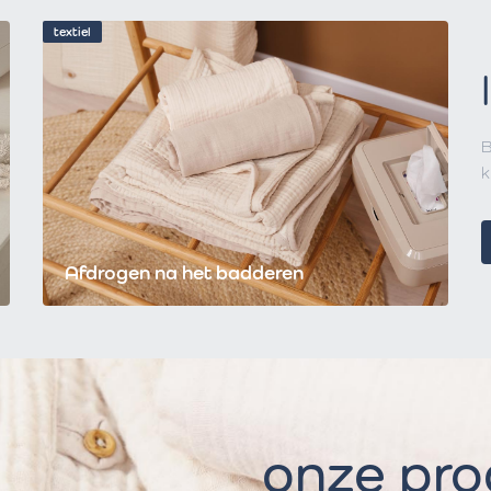
textiel
B
k
Afdrogen na het badderen
onze pr