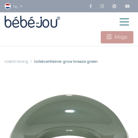
NL
blogs
toilettraining
toiletverkleiner grow breeze green