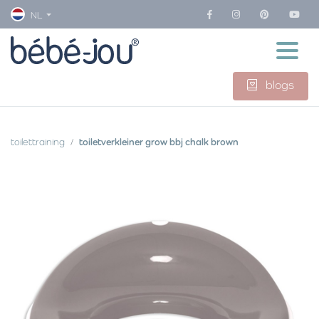
NL
blogs
toilettraining
toiletverkleiner grow bbj chalk brown