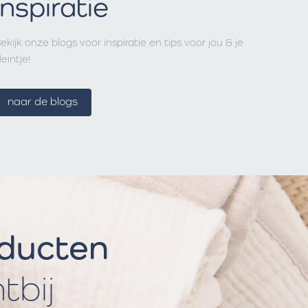
Inspiratie
ekijk onze blogs voor inspiratie en tips voor jou & je
leintje!
naar de blogs
oducten
htbij