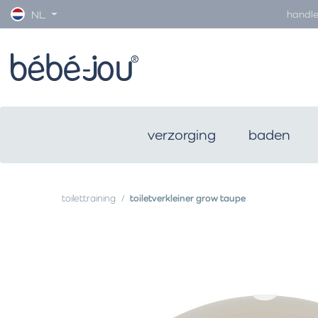
handle
NL
verzorging
baden
toilettraining
toiletverkleiner grow taupe