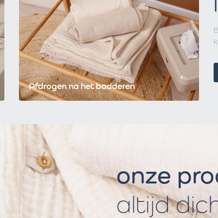
B
k
Afdrogen na het badderen
onze pr
altijd dic