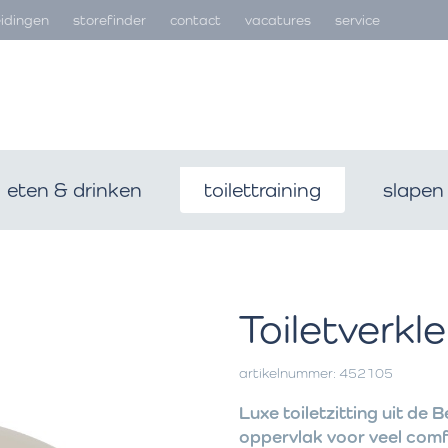
idingen
storefinder
contact
vacatures
service
eten & drinken
toilettraining
slapen
Toiletverkl
artikelnummer: 452105
Luxe toiletzitting uit de
oppervlak voor veel comf