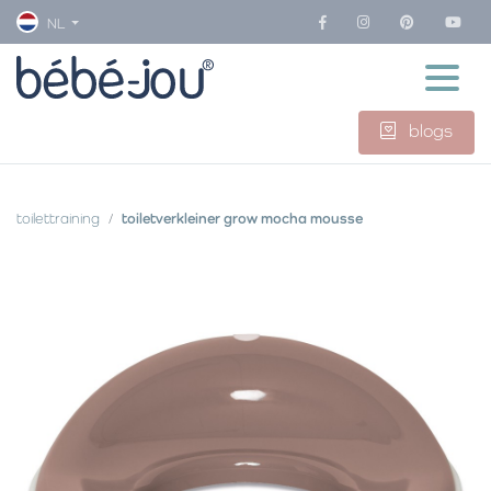
NL
blogs
toilettraining
toiletverkleiner grow mocha mousse