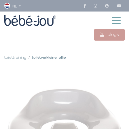
NL
blogs
toilettraining
toiletverkleiner ollie