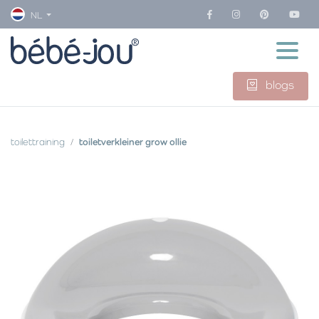
NL
blogs
toilettraining
toiletverkleiner grow ollie